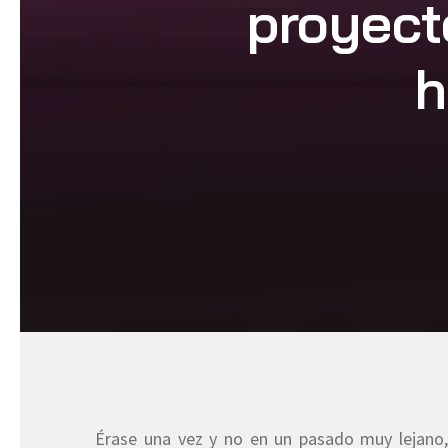
proyect
h
Érase una vez y no en un pasado muy lejano