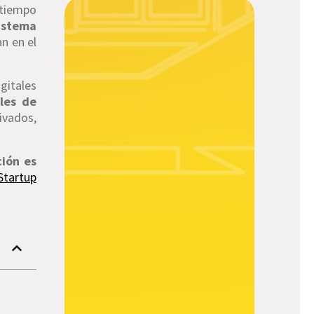
 tiempo
istema
an en el
gitales
les de
ivados,
ción es
Startup