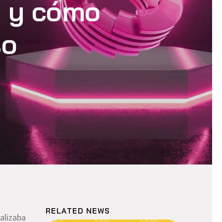
n y cómo
so
RELATED NEWS
alizaba