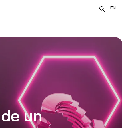
EN
 de un