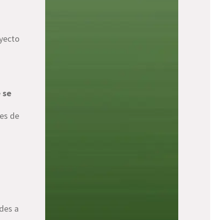
oyecto
 se
tes de
des a