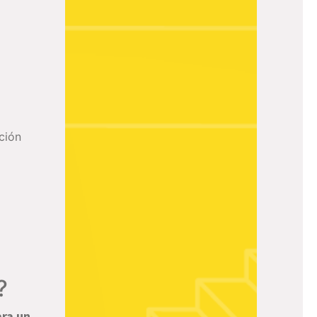
ción
?
ara un