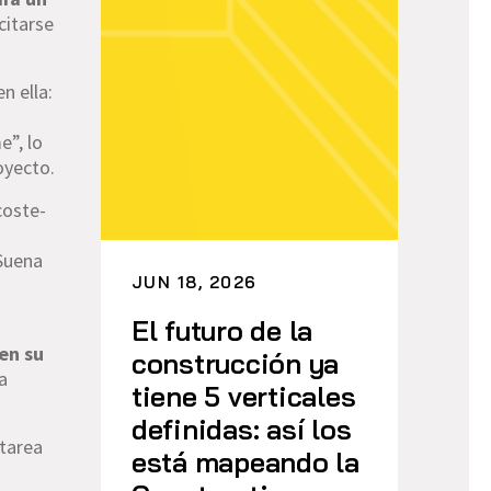
citarse
n ella:
e”, lo
oyecto.
coste-
 Suena
JUN 18, 2026
El futuro de la
en su
construcción ya
a
tiene 5 verticales
definidas: así los
 tarea
está mapeando la