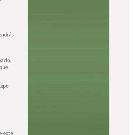
r
tendrás
pacio,
 que
uipo
.
e este