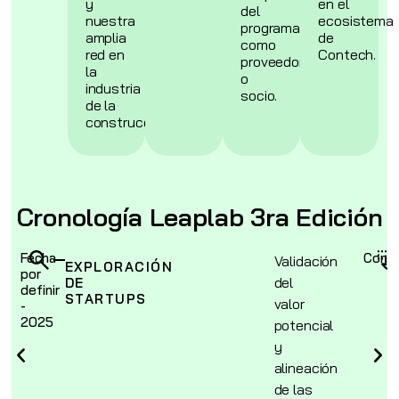
y
en el
del
nuestra
ecosistema
programa
amplia
de
como
red en
Contech.
proveedor
la
o
industria
socio.
de la
construcción.
Cronología Leaplab 3ra Edición
Fecha
Conti
Validación
EXPLORACIÓN
por
del
DE
definir
STARTUPS
valor
-
2025
potencial
y
alineación
de las