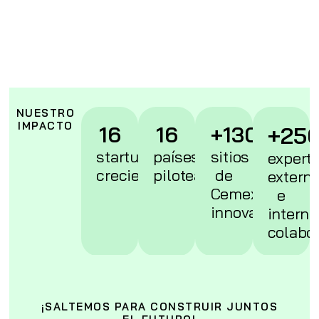
NUESTRO
IMPACTO
16
16
+130
+25
startups
países
sitios
expert
creciendo
piloteando
de
extern
Cemex
e
innovando
interno
colabo
¡SALTEMOS PARA CONSTRUIR JUNTOS