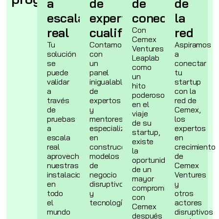
a
de
de
de
escala
expertos
conectar
la
real
cualificados
Con
red
Cemex
Tu
Contamos
Aspiramos
Ventures
solución
con
a
Leaplab
se
un
conectar
como
puede
panel
tu
un
validar
inigualable
startup
hito
a
de
con la
poderoso
través
expertos
red de
en el
de
y
Cemex,
viaje
pruebas
mentores
los
de su
a
especializados
expertos
startup,
escala
en
en
existe
real
construcción,
crecimiento
la
aprovechando
modelos
de
oportunidad
nuestras
de
Cemex
de un
instalaciones
negocio
Ventures
mayor
en
disruptivos
y
compromiso
todo
y
otros
con
el
tecnología.
actores
Cemex
mundo
disruptivos
después