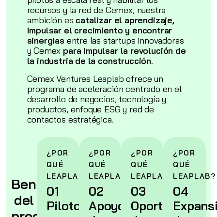
recursos y la red de Cemex, nuestra
ambición es
catalizar el aprendizaje,
impulsar el crecimiento y encontrar
sinergias
entre las startups innovadoras
y Cemex
para impulsar la revolución de
la industria de la construcción
.
Cemex Ventures Leaplab ofrece un
programa de aceleración centrado en el
desarrollo de negocios, tecnología y
productos, enfoque ESG y red de
contactos estratégica.
¿POR
¿POR
¿POR
¿POR
QUÉ
QUÉ
QUÉ
QUÉ
LEAPLAB?
LEAPLAB?
LEAPLAB?
LEAPLAB?
Beneficios
01
02
03
04
del
Piloto
Apoyo
Oportunidad
Expans
programa