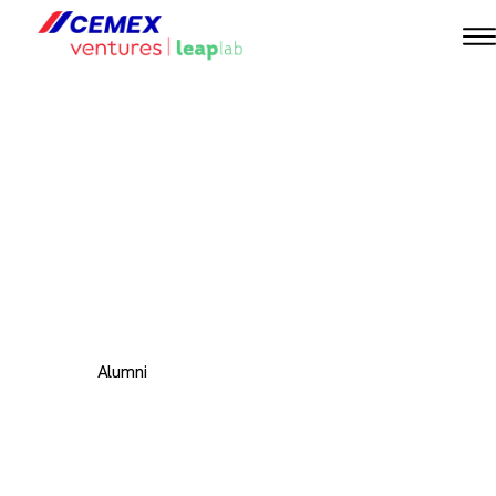
Cemex Ventures
Leaplab es
nuestro exclusivo
programa de
aceleración
Alumni