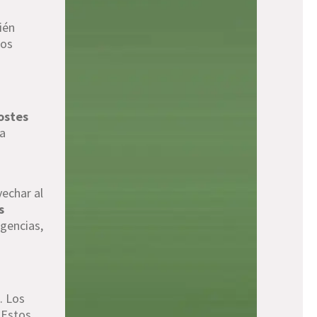
ién
los
costes
 a
vechar al
s
ngencias,
n
. Los
 Estos