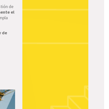
stión de
ente el
umpla
y de