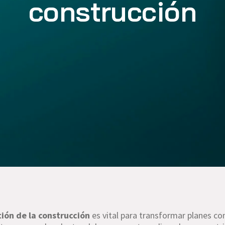
construcción
tión de la construcción
es vital para transformar planes c