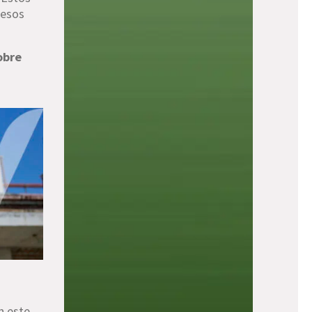
 esos
obre
n este