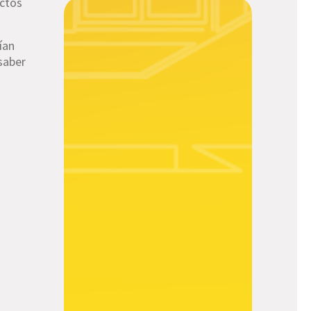
ictos
ían
saber