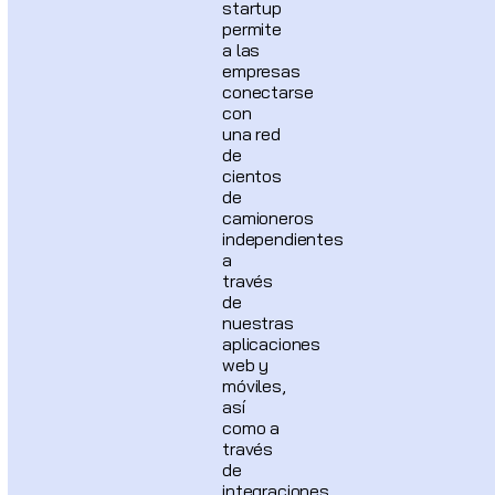
startup
permite
a las
empresas
conectarse
con
una red
de
cientos
de
camioneros
independientes
a
través
de
nuestras
aplicaciones
web y
móviles,
así
como a
través
de
integraciones