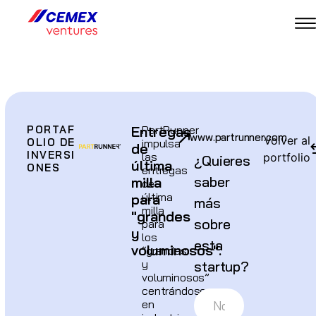
PORTAF
Entregas
PartRunner
www.partrunner.com
Volver al
OLIO DE
impulsa
de
INVERSI
las
portfolio
¿Quieres
última
ONES
entregas
saber
milla
de
última
para
más
milla
"grandes
sobre
para
y
los
esta
voluminosos".
“grandes
y
startup?
voluminosos”
centrándose
en