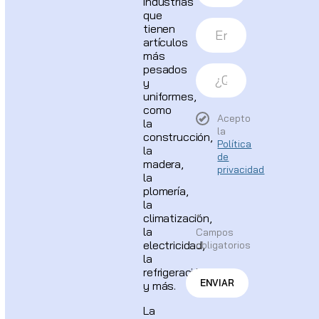
industrias
que
tienen
artículos
más
pesados
y
uniformes,
como
Acepto
la
la
construcción,
Política
la
de
madera,
privacidad
la
plomería,
la
climatización,
*
la
Campos
electricidad,
obligatorios
la
refrigeración
ENVIAR
y más.
La