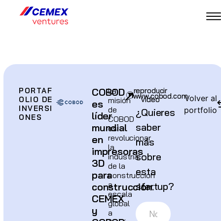
PORTAF
COBOD
La
reproducir
www.cobod.com
Volver al
OLIO DE
vídeo
misión
es
INVERSI
de
portfolio
¿Quieres
líder
ONES
COBOD
saber
mundial
es
revolucionar
en
más
la
impresoras
sobre
industria
3D
de la
esta
para
construcción
a
startup?
construcción.
escala
CEMEX
global
y
a