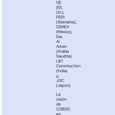
GE
(EE.
UU.),
PERI
(Alemania),
CEMEX
(México),
Dar
Al
Arkan
(Arabia
Saudita),
L&T
Construction
(India)
y
JGC
(Japón).
La
visión
de
COBOD
es