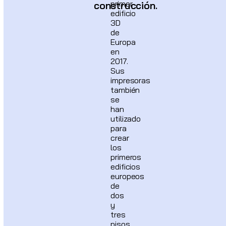
primer
construcción.
edificio
3D
de
Europa
en
2017.
Sus
impresoras
también
se
han
utilizado
para
crear
los
primeros
edificios
europeos
de
dos
y
tres
pisos