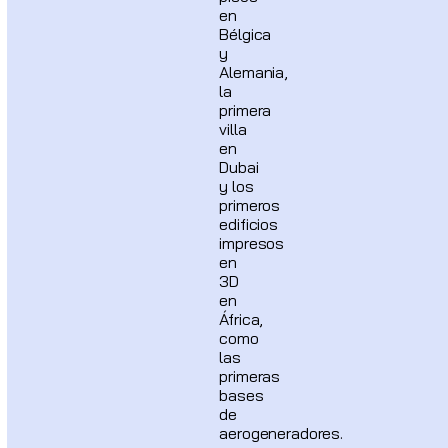
en
Bélgica
y
Alemania,
la
primera
villa
en
Dubai
y los
primeros
edificios
impresos
en
3D
en
África,
como
las
primeras
bases
de
aerogeneradores.