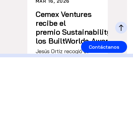
MAR 16, 2026
Cemex Ventures
recibe el
premio Sustainability Invest
los BuiltWorlds Awards 20
Contáctanos
Jesús Ortiz recogió el
galardón en nombre de
Cemex Ventures,
reconociendo su apuesta
por tecnologías que
aceleran la
descarbonización y […]
Leer más