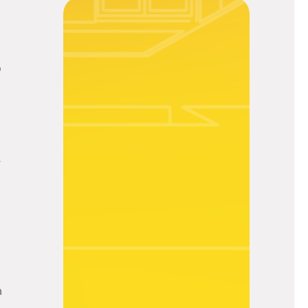
o
.
a