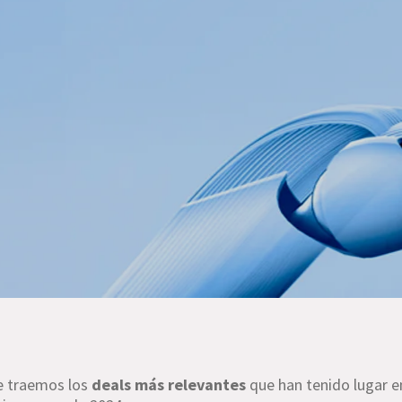
e traemos los
deals más relevantes
que han tenido lugar e