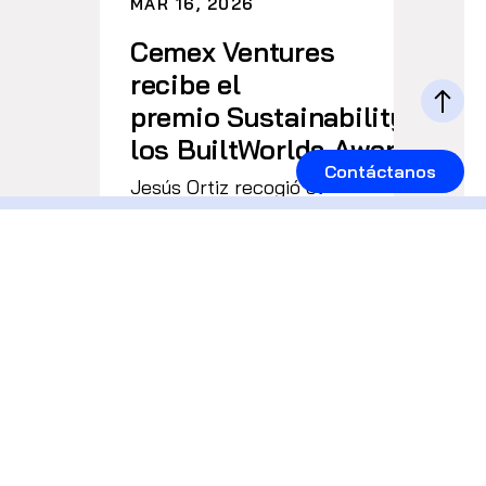
MAR 16, 2026
Cemex Ventures
recibe el
premio Sustainability Invest
los BuiltWorlds Awards 20
Contáctanos
Jesús Ortiz recogió el
galardón en nombre de
Cemex Ventures,
reconociendo su apuesta
por tecnologías que
aceleran la
descarbonización y […]
Leer más