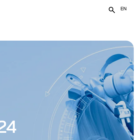
EN
24