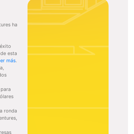
tures ha
éxito
 de esta
er más
.
a,
dos
l para
dólares
a ronda
entures,
resas