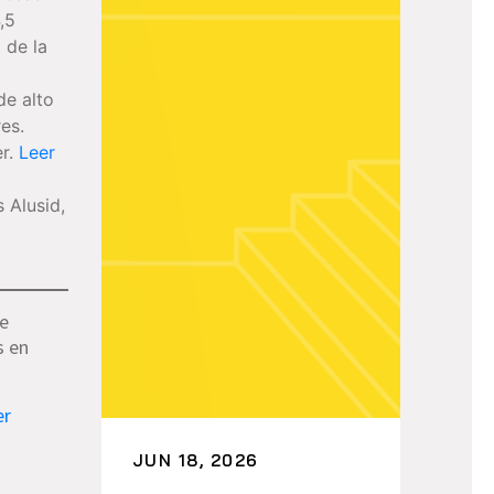
,5
 de la
de alto
es.
er.
Leer
s Alusid,
te
s en
er
JUN 18, 2026