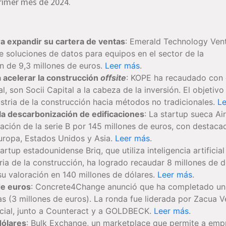
rimer mes de 2024.
a expandir su cartera de ventas
: Emerald Technology Ven
e soluciones de datos para equipos en el sector de la
n de 9,3 millones de euros.
Leer más
.
a acelerar la construcción
offsite
: KOPE ha recaudado con 
al, son Socii Capital a la cabeza de la inversión. El objetivo
dustria de la construcción hacia métodos no tradicionales.
Le
 la descarbonización de edificaciones
: La startup sueca Air
iación de la serie B por 145 millones de euros, con destaca
uropa, Estados Unidos y Asia.
Leer más
.
tartup estadounidense Briq, que utiliza inteligencia artificia
tria de la construcción, ha logrado recaudar 8 millones de 
u valoración en 140 millones de dólares.
Leer más
.
de euros
: Concrete4Change anunció que ha completado un
bras (3 millones de euros). La ronda fue liderada por Zacua V
nicial, junto a Counteract y a GOLDBECK.
Leer más
.
dólares
: Bulk Exchange, un marketplace que permite a emp