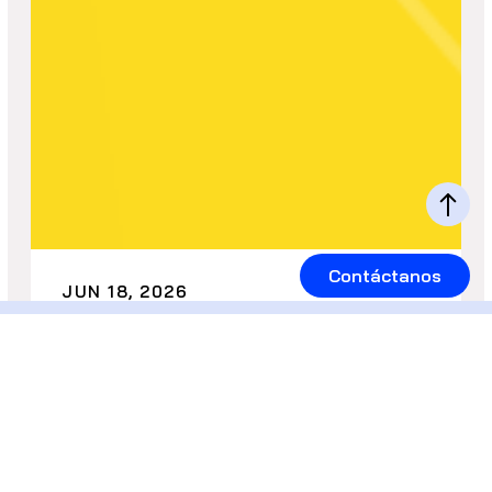
Contáctanos
JUN 18, 2026
El futuro de la construcción
ya tiene 5 verticales
definidas: así los está
mapeando la Construction
Startup Competition 2026